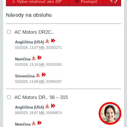
Zobra
Výber stiahnuť ako ZIP
Postúpiť
Ďalej
Návody na obsluhu
AC Motors DR2C..
Angličtina (USA)
02/2026, 13,07
MB
,
33353271
Nemčina
02/2026, 13,18
MB
,
33353263
Slovenčina
02/2026, 13,08
MB
,
33356297
AC Motors DR.. 56 – 315
Angličtina (USA)
06/2025, 18,87
MB
,
33090874
Nemčina