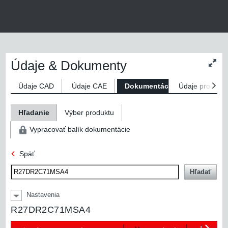
Údaje & Dokumenty
Zmen
veľko
obsa
Údaje CAD
Údaje CAE
Dokumentácie
Údaje produktu
Hľadanie
Výber produktu
Vypracovať balík dokumentácie
Späť
Hľadať
Nastavenia
R27DR2C71MSA4