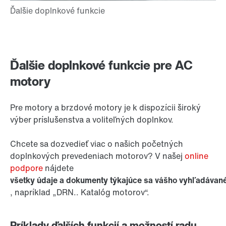
Ďalšie doplnkové funkcie pre AC
motory
Pre motory a brzdové motory je k dispozícii široký
výber príslušenstva a voliteľných doplnkov.
Chcete sa dozvedieť viac o našich početných
doplnkových prevedeniach motorov? V našej
online
podpore
nájdete
všetky údaje a dokumenty týkajúce sa vášho vyhľadávan
, napríklad „DRN.. Katalóg motorov“.
Príklady ďalších funkcií a možností radu