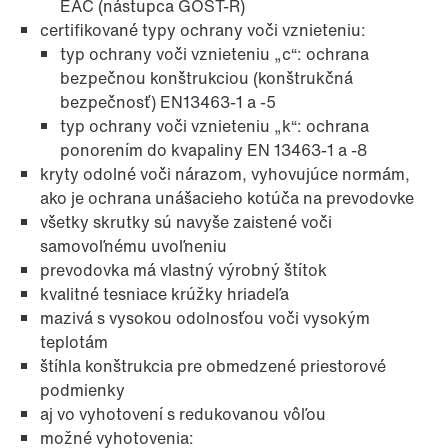
EAC (nástupca GOST-R)
certifikované typy ochrany voči vznieteniu:
typ ochrany voči vznieteniu „c“: ochrana
bezpečnou konštrukciou (konštrukčná
bezpečnosť) EN13463-1 a -5
typ ochrany voči vznieteniu „k“: ochrana
ponorením do kvapaliny EN 13463-1 a -8
kryty odolné voči nárazom, vyhovujúce normám,
Adaptér
ako je ochrana unášacieho kotúča na prevodovke
všetky skrutky sú navyše zaistené voči
samovoľnému uvoľneniu
prevodovka má vlastný výrobný štítok
kvalitné tesniace krúžky hriadeľa
mazivá s vysokou odolnosťou voči vysokým
teplotám
štíhla konštrukcia pre obmedzené priestorové
podmienky
aj vo vyhotovení s redukovanou vôľou
možné vyhotovenia: