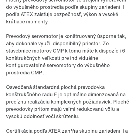
do výbušného prostredia podľa skupiny zariadení II
podľa ATEX zaisťuje bezpečnosť, výkon a vysoké
krútiace momenty.
Prevodový servomotor je konštruovaný úsporne tak,
aby dokonale využil disponibilný priestor. Zo
stavebnice motorov CMP k tomu máte k dispozícii 6
konštrukčných veľkostí pre individuálne
konfigurovateľné servomotory do výbušného
prostredia CMP...
Osvedčená štandardná plochá prevodovka
konštrukčného radu F je optimálne dimenzovaná na
precíznu realizáciu komplexných požiadaviek. Ploché
prevodovky pritom majú veľmi redukovanú vôľu a
vysokú odolnosť voči skrúteniu.
Certifikácia podľa ATEX zahŕňa skupinu zariadení II a