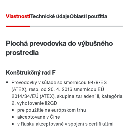
Vlastnosti
Technické údaje
Oblasti použitia
Plochá prevodovka do výbušného
prostredia
Konštrukčný rad F
Prevodovky v súlade so smernicou 94/9/ES
Montážny systém TorqLOC®
(ATEX), resp. od 20. 4. 2016 smernicou EÚ
2014/34/EÚ (ATEX), skupina zariadení II, kategória
2, vyhotovenie II2GD
pre použitie na európskom trhu
akceptované v Číne
v Rusku akceptované v spojení s certifikátmi