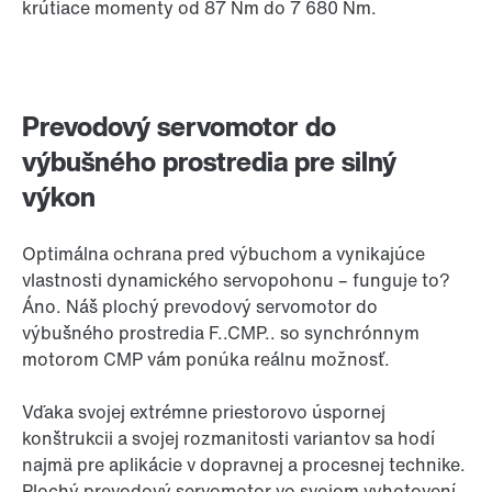
krútiace momenty od 87 Nm do 7 680 Nm.
Prevodový servomotor do
výbušného prostredia pre silný
výkon
Optimálna ochrana pred výbuchom a vynikajúce
vlastnosti dynamického servopohonu – funguje to?
Áno. Náš plochý prevodový servomotor do
výbušného prostredia F..CMP.. so synchrónnym
motorom CMP vám ponúka reálnu možnosť.
Vďaka svojej extrémne priestorovo úspornej
konštrukcii a svojej rozmanitosti variantov sa hodí
najmä pre aplikácie v dopravnej a procesnej technike.
Plochý prevodový servomotor vo svojom vyhotovení