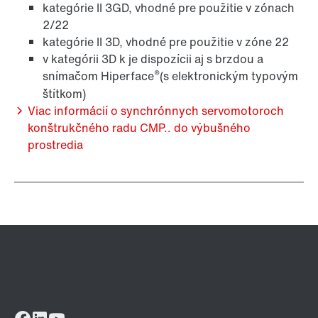
kategórie II 3GD, vhodné pre použitie v zónach
2/22
kategórie II 3D, vhodné pre použitie v zóne 22
v kategórii 3D k je dispozícii aj s brzdou a
®
snímačom Hiperface
(s elektronickým typovým
štítkom)
Viac informácií o synchrónnych servomotoroch
konštrukčného radu CMP.. do výbušného
prostredia
Mazivá