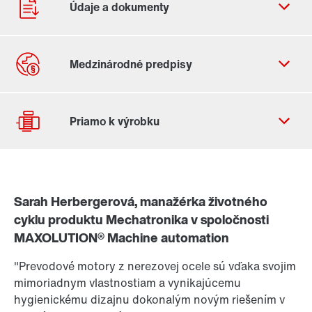
Kontaktný formulár
Celosvetové lokality
Sarah Herbergerová, manažérka životného
Výber pohonu
cyklu produktu Mechatronika v spoločnosti
Zistiť viac
Konfigurátor výrobkov
Stručné informácie o produkte PSH..CM2H..
(PDF,
MAXOLUTION® Machine automation
225
KB
)
Výber náhradného výrobku
"Prevodové motory z nerezovej ocele sú vďaka svojim
Viac informácií o PSH.. CM2H.. nájdete v našej
mimoriadnym vlastnostiam a vynikajúcemu
brožúre Hygienic Design Portfolio
(PDF, 3,8
MB
)
Alebo najprv získajte prehľad
hygienickému dizajnu dokonalým novým riešením v