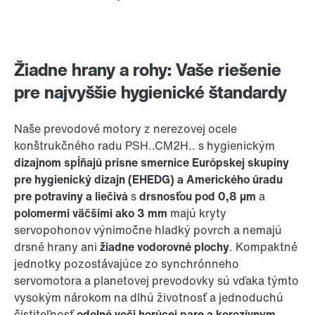
Žiadne hrany a rohy: Vaše riešenie
pre najvyššie hygienické štandardy
Naše prevodové motory z nerezovej ocele
konštrukčného radu PSH..CM2H.. s hygienickým
dizajnom spĺňajú prísne smernice Európskej skupiny
pre hygienický dizajn (EHEDG) a Amerického úradu
pre potraviny a liečivá
s
drsnosťou pod 0,8 µm
a
polomermi väčšími ako 3 mm
majú kryty
servopohonov výnimočne hladký povrch a nemajú
drsné hrany ani
žiadne vodorovné plochy
. Kompaktné
jednotky pozostávajúce zo synchrónneho
servomotora a planetovej prevodovky sú vďaka týmto
vysokým nárokom na dlhú životnosť a jednoduchú
čistiteľnosť
odolné voči horúcej pare a korozívnym