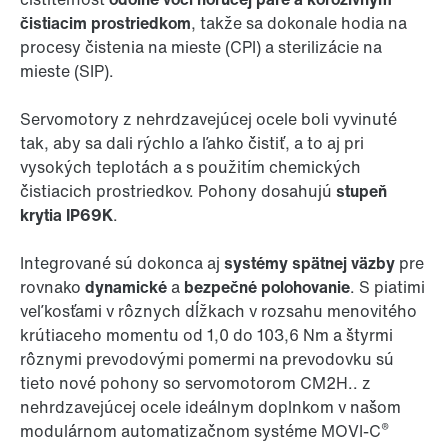
čistiacim prostriedkom
, takže sa dokonale hodia na
procesy čistenia na mieste (CPI) a sterilizácie na
mieste (SIP).
Servomotory z nehrdzavejúcej ocele boli vyvinuté
tak, aby sa dali rýchlo a ľahko čistiť, a to aj pri
vysokých teplotách a s použitím chemických
čistiacich prostriedkov. Pohony dosahujú
stupeň
krytia IP69K
.
Integrované sú dokonca aj
systémy spätnej väzby
pre
rovnako
dynamické
a
bezpečné polohovanie
. S piatimi
veľkosťami v rôznych dĺžkach v rozsahu menovitého
krútiaceho momentu od 1,0 do 103,6 Nm a štyrmi
rôznymi prevodovými pomermi na prevodovku sú
tieto nové pohony so servomotorom CM2H.. z
nehrdzavejúcej ocele ideálnym doplnkom v našom
®
modulárnom automatizačnom systéme MOVI-C