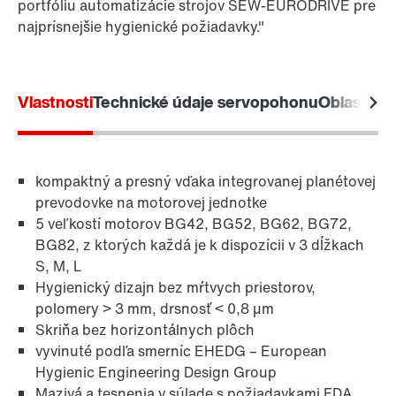
Online Support
portfóliu automatizácie strojov SEW-EURODRIVE pre
najprísnejšie hygienické požiadavky."
Vlastnosti
Technické údaje servopohonu
Oblasti po
kompaktný a presný vďaka integrovanej planétovej
prevodovke na motorovej jednotke
5 veľkostí motorov BG42, BG52, BG62, BG72,
BG82, z ktorých každá je k dispozícii v 3 dĺžkach
S, M, L
Hygienický dizajn bez mŕtvych priestorov,
polomery > 3 mm, drsnosť < 0,8 µm
Skriňa bez horizontálnych plôch
vyvinuté podľa smerníc EHEDG – European
Hygienic Engineering Design Group
Mazivá a tesnenia v súlade s požiadavkami FDA