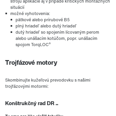
stroju aplikácie aj v prípade kritických montážnych
situácií
možné vyhotovenia:
pätkové alebo prírubové B5
Darca
plný hriadeľ alebo dutý hriadeľ
dutý hriadeľ so spojením lícovaným perom
alebo unášacím kotúčom, popr. unášacím
®
spojom TorqLOC
Diagnostická jednotka DUE
Trojfázové motory
Olejové tesnenie Premium Sine Seal
Skombinujte kužeľovú prevodovku s našimi
trojfázovými motormi:
Other additional features
Konštrukčný rad DR ..