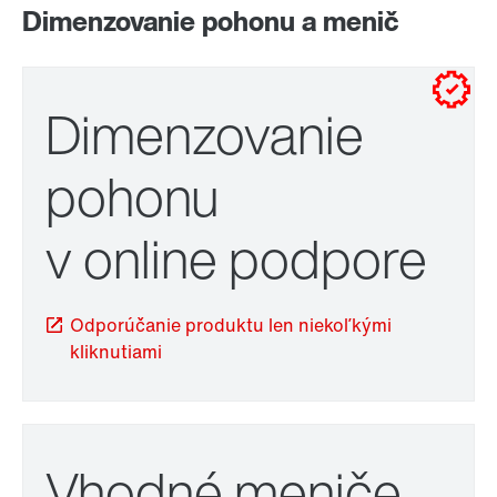
Dimenzovanie pohonu a menič
pre inštalácie do rozvádzačov
pre montáž na stenu
Dimenzovanie
pohonu
v online podpore
Montážny systém TorqLOC®
Odporúčanie produktu len niekoľkými
kliknutiami
Vhodné meniče