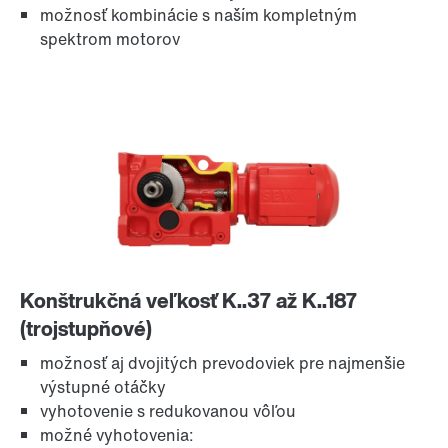
Dlhodobá záruka
možnosť kombinácie s naším kompletným
spektrom motorov
Konštrukčná veľkosť K..37 až K..187
(trojstupňové)
Povrchová a antikorózna ochrana
možnosť aj dvojitých prevodoviek pre najmenšie
výstupné otáčky
vyhotovenie s redukovanou vôľou
možné vyhotovenia: