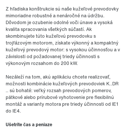
Z hľadiska konštrukcie sú naše kužeľové prevodovky
mimoriadne robustné a nenáročné na údržbu.
Dôvodom je ozubenie odolné voči únave a vysoká
kvalita spracovania všetkých súčastí. Ak
skombinujete túto kužeľovú prevodovku s
trojfázovým motorom, získate výkonný a kompaktný
kužeľový prevodový motor: s vysokou účinnosťou a v
závislosti od požadovanej triedy účinnosti s
výkonovým rozsahom do 200 kW.
Nezáleží na tom, akú aplikáciu chcete realizovať,
možnosti kombinácie kužeľových prevodoviek K..DR
.. sú bohaté: veľký rozsah prevodových pomerov,
pätkové alebo prírubové vyhotovenie pre flexibilnú
montáž a varianty motora pre triedy účinnosti od IE1
do IE4.
Ušetrite čas a peniaze