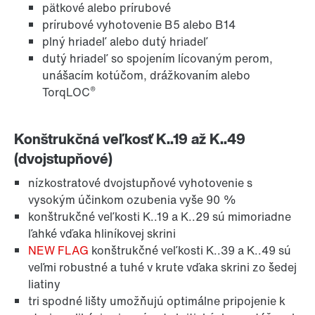
pätkové alebo prírubové
prírubové vyhotovenie B5 alebo B14
plný hriadeľ alebo dutý hriadeľ
dutý hriadeľ so spojením lícovaným perom,
unášacím kotúčom, drážkovaním alebo
®
TorqLOC
Konštrukčná veľkosť K..19 až K..49
Mazivá
(dvojstupňové)
nízkostratové dvojstupňové vyhotovenie s
vysokým účinkom ozubenia vyše 90 %
konštrukčné veľkosti K..19 a K..29 sú mimoriadne
ľahké vďaka hliníkovej skrini
NEW FLAG
konštrukčné veľkosti K..39 a K..49 sú
veľmi robustné a tuhé v krute vďaka skrini zo šedej
liatiny
tri spodné lišty umožňujú optimálne pripojenie k