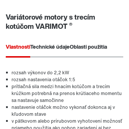
Variátorové motory s trecím
®
kotúčom VARIMOT
Vlastnosti
Technické údaje
Oblasti použitia
Adaptér
rozsah výkonov do 2,2 kW
rozsah nastavenia otáčok 1:5
prítlačná sila medzi hnacím kotúčom a trecím
krúžkom potrebná na prenos krútiaceho momentu
sa nastavuje samočinne
nastavenie otáčok možno vykonať dokonca aj v
kľudovom stave
v pätkovom alebo prírubovom vyhotovení možnosť
priameho použitia ako pohon zariadení aj bez