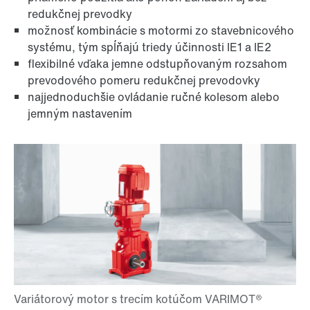
redukčnej prevodky
možnosť kombinácie s motormi zo stavebnicového
systému, tým spĺňajú triedy účinnosti IE1 a IE2
Dlhodobá záruka
flexibilné vďaka jemne odstupňovaným rozsahom
prevodového pomeru redukčnej prevodovky
najjednoduchšie ovládanie ručné kolesom alebo
jemným nastavením
Povrchová a antikorózna ochrana