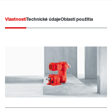
Vlastnosti
Technické údaje
Oblasti použitia
Montážny systém TorqLOC®