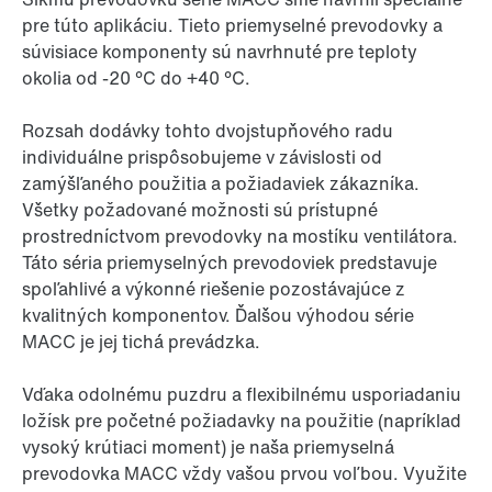
pre túto aplikáciu. Tieto priemyselné prevodovky a
súvisiace komponenty sú navrhnuté pre teploty
okolia od -20 °C do +40 °C.
Rozsah dodávky tohto dvojstupňového radu
individuálne prispôsobujeme v závislosti od
zamýšľaného použitia a požiadaviek zákazníka.
Všetky požadované možnosti sú prístupné
prostredníctvom prevodovky na mostíku ventilátora.
Táto séria priemyselných prevodoviek predstavuje
spoľahlivé a výkonné riešenie pozostávajúce z
kvalitných komponentov. Ďalšou výhodou série
MACC je jej tichá prevádzka.
Vďaka odolnému puzdru a flexibilnému usporiadaniu
ložísk pre početné požiadavky na použitie (napríklad
vysoký krútiaci moment) je naša priemyselná
prevodovka MACC vždy vašou prvou voľbou. Využite