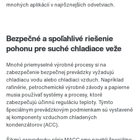
mnohých aplikácií v najrôznejších odvetviach.
Bezpečné a spoľahlivé riešenie
pohonu pre suché chladiace veže
Mnohé priemyselné výrobné procesy si na
zabezpečenie bezpečnej prevádzky vyžadujú
chladiacu vodu alebo chladiaci vzduch. Napríklad
rafinérie, petrochemické výrobné závody a papierne
musia používať systémy a procesy, ktoré
zabezpečujú účinnú reguláciu teploty. Týmto
špeciálnym prevádzkovým podmienkam sú vystavené
aj komponenty vzduchom chladených
kondenzátorov (ACC).
Šikmú prevodovku série MACC sme navrhli špeciálne