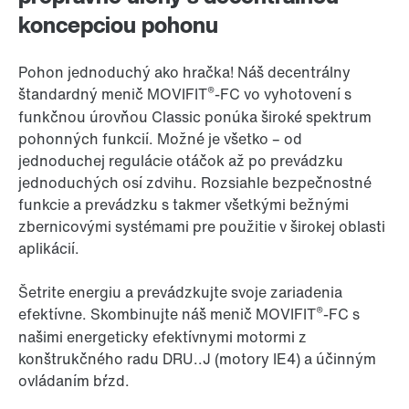
koncepciou pohonu
Pohon jednoduchý ako hračka! Náš decentrálny
®
štandardný menič MOVIFIT
-FC vo vyhotovení s
funkčnou úrovňou Classic ponúka široké spektrum
pohonných funkcií. Možné je všetko – od
jednoduchej regulácie otáčok až po prevádzku
jednoduchých osí zdvihu. Rozsiahle bezpečnostné
funkcie a prevádzku s takmer všetkými bežnými
zbernicovými systémami pre použitie v širokej oblasti
aplikácií.
Šetrite energiu a prevádzkujte svoje zariadenia
®
efektívne. Skombinujte náš menič MOVIFIT
-FC s
našimi energeticky efektívnymi motormi z
konštrukčného radu DRU..J (motory IE4) a účinným
ovládaním bŕzd.