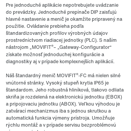
Pre jednoduché aplikácie nepotrebujete uvádzanie
do prevádzky. Jednoduché prepínače DIP zaisťujú
hlavné nastavenie a menič je okamžite pripravený na
použitie. Ovládanie prebieha podľa
štandardizovaných profilov výrobných údajov
prostredníctvom riadiacej jednotky (PLC). S naším
®
nástrojom „MOVIFIT
– „Gateway-Configurator“
získate možnosť jednoduchej konfigurácie a
diagnostiky aj v prípade komplexnejších aplikácií.
®
Náš štandardný menič MOVIFIT
-FC má nielen silné
vnútorné stránky. Vysoký stupeň krytia IP65 je
štandardom. Jeho robustná hliníková, tlakovo odliata
skriňa je rozdelená na elektronickú jednotku (EBOX)
a pripojovaciu jednotku (ABOX). Veľkou výhodou je
zatvárací mechanizmus iba s jednou skrutkou a
automatická funkcia výmeny prístroja. Umožňuje
rýchlu montáž a v prípade servisu bezproblémovú