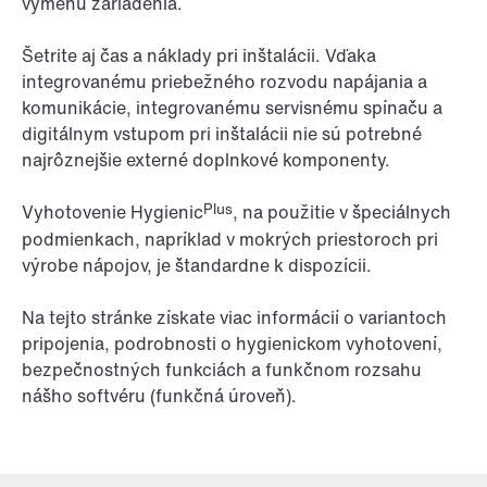
výmenu zariadenia.
Šetrite aj čas a náklady pri inštalácii. Vďaka
integrovanému priebežného rozvodu napájania a
komunikácie, integrovanému servisnému spínaču a
digitálnym vstupom pri inštalácii nie sú potrebné
najrôznejšie externé doplnkové komponenty.
Plus
Vyhotovenie Hygienic
, na použitie v špeciálnych
podmienkach, napríklad v mokrých priestoroch pri
výrobe nápojov, je štandardne k dispozícii.
Na tejto stránke získate viac informácií o variantoch
pripojenia, podrobnosti o hygienickom vyhotovení,
bezpečnostných funkciách a funkčnom rozsahu
nášho softvéru (funkčná úroveň).