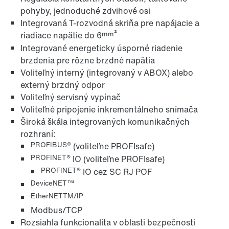
pohyby, jednoduché zdvihové osi
Integrovaná T-rozvodná skriňa pre napájacie a
mm²
riadiace napätie do 6
Integrované energeticky úsporné riadenie
brzdenia pre rôzne brzdné napätia
Voliteľný interný (integrovaný v ABOX) alebo
externý brzdný odpor
Voliteľný servisný vypínač
Voliteľné pripojenie inkrementálneho snímača
Široká škála integrovaných komunikačných
rozhraní:
PROFIBUS®
(voliteľne PROFIsafe)
PROFINET®
IO (voliteľne PROFIsafe)
PROFINET®
IO cez SC RJ POF
DeviceNET™
EtherNETTM/IP
Modbus/TCP
Rozsiahla funkcionalita v oblasti bezpečnosti