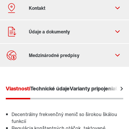
Kontaktný formulár
Celosvetové lokality
Vlastnosti
Technické údaje
Varianty pripojenia
Úrove
Decentrálny frekvenčný menič so širokou škálou
funkcií
Regulácia konštantných otáčok, taktované