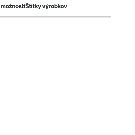
 možnosti
Štítky výrobkov