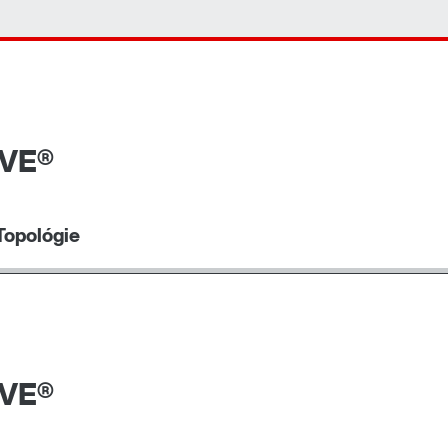
IVE®
Topológie
IVE®