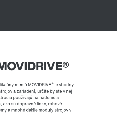
 MOVIDRIVE®
®
plikačný menič MOVIDRIVE
je vhodný
rojov a zariadení, určite by ste v nej
ťročia používajú na riadenie a
, ako sú dopravné linky, rohové
émy a mnohé ďalšie moduly strojov v