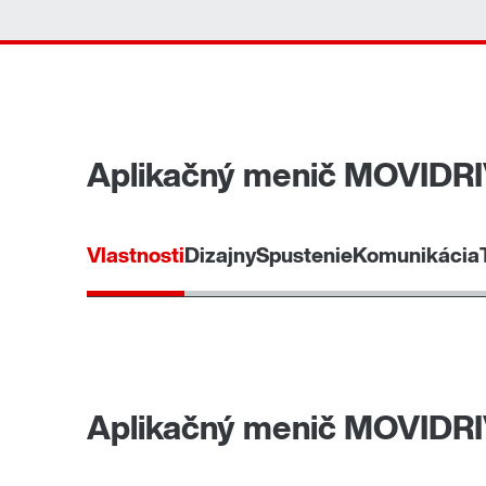
Aplikačný menič MOVIDR
Vlastnosti
Dizajny
Spustenie
Komunikácia
Ovládacie panely
Aplikačný menič MOVIDR