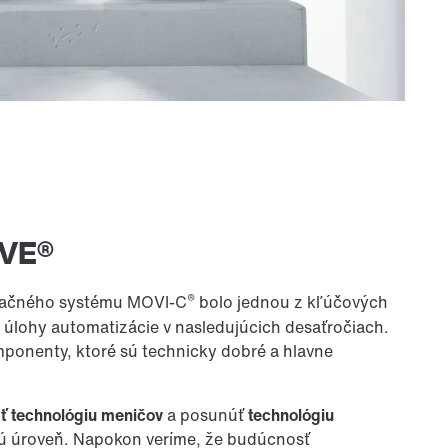
IVE®
®
izačného systému MOVI-C
bolo jednou z kľúčových
 úlohy automatizácie v nasledujúcich desaťročiach.
ponenty, ktoré sú technicky dobré a hlavne
ť technológiu meničov
a posunúť
technológiu
ú úroveň. Napokon veríme, že budúcnosť