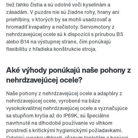
tiež ľahko čistia a sú odolné voči kyselinám a
zásadám. V puzdre nie sú žiadne rohy, hrany ani
priehlbiny, v ktorých by sa mohli usadzovať a
hromadiť kvapaliny a nečistoty. Servomotory z
nehrdzavejúcej ocele sú k dispozícii s prírubou B5
alebo B14 na výstupnej strane, čím ponúkajú
flexibilitu z hľadiska konštrukcie stroja.
Aké výhody ponúkajú naše pohony z
nehrdzavejúcej ocele?
Naše pohony z nehrdzavejúcej ocele a adaptéry z
nehrdzavejúcej ocele, vyrobené na báze
vysokokvalitnej nehrdzavejúcej ocele a vyznačujúce
sa stupňom krytia až do IP69K, sú špeciálne
navrhnuté na dlhodobé používanie vo vlhkom
prostredí s kritickými hygienickými požiadavkami.
Odolajú vysokej vlhkosti, rôznym teplotám a horúcej