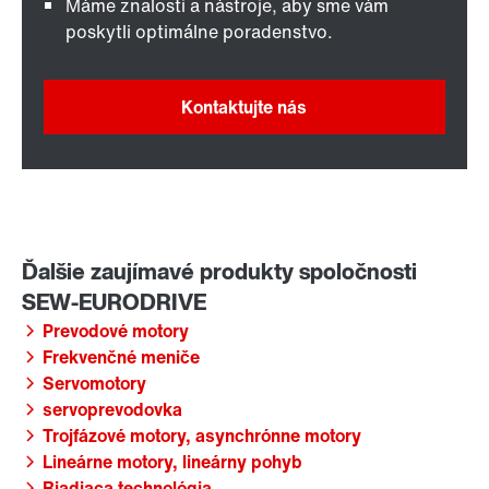
Máme znalosti a nástroje, aby sme vám
poskytli optimálne poradenstvo.
Kontaktujte nás
Prevodové motory
Frekvenčné meniče
Servomotory
servoprevodovka
Trojfázové motory, asynchrónne motory
Lineárne motory, lineárny pohyb
Riadiaca technológia