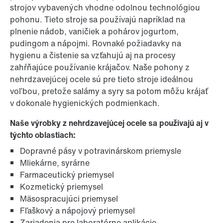
strojov vybavených vhodne odolnou technológiou
pohonu. Tieto stroje sa používajú napríklad na
plnenie nádob, vaničiek a pohárov jogurtom,
pudingom a nápojmi. Rovnaké požiadavky na
hygienu a čistenie sa vzťahujú aj na procesy
zahŕňajúce používanie krájačov. Naše pohony z
nehrdzavejúcej ocele sú pre tieto stroje ideálnou
voľbou, pretože salámy a syry sa potom môžu krájať
v dokonale hygienických podmienkach.
Naše výrobky z nehrdzavejúcej ocele sa používajú aj v
týchto oblastiach:
Dopravné pásy v potravinárskom priemysle
Mliekárne, syrárne
Farmaceutický priemysel
Kozmetický priemysel
Mäsospracujúci priemysel
Fľaškový a nápojový priemysel
Zariadenia pre laboratórne aplikácie