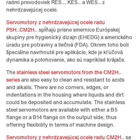
radmi prevodoviek RES.., KES.. a WES.. z
nehrdzavejúcej ocele.
Servomotory z nehrdzavejúcej ocele radu
PSH..CM2H..
spĺňajú prísne smernice Európskej
skupiny pre hygienický dizajn (EHEDG) a amerického
úradu pre potraviny a liečivá (FDA). Okrem toho boli
špeciálne navrhnuté pre aplikácie, kde je kľúčová
dynamika a polohovanie, ako sú napríklad krájače.
The
stainless steel servomotors from the CM2H..
series
are also easy to clean and resistant to acids
and alkalis. There are no corners, edges, or
indentations in the housing where liquids and dirt
could be deposited and accumulate. The stainless
steel servomotors are available with either a B5
flange or a B14 flange on the output side, thus
offering flexibility in terms of machine design.
Servomotory z nehrdzavejúcej ocele radu CM2H..
sa