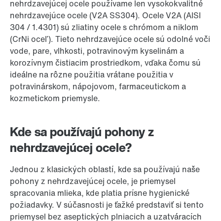
nehrdzavejúcej ocele používame len vysokokvalitné
nehrdzavejúce ocele (V2A SS304). Ocele V2A (AISI
304 / 1.4301) sú zliatiny ocele s chrómom a niklom
(CrNi oceľ). Tieto nehrdzavejúce ocele sú odolné voči
vode, pare, vlhkosti, potravinovým kyselinám a
korozívnym čistiacim prostriedkom, vďaka čomu sú
ideálne na rôzne použitia vrátane použitia v
potravinárskom, nápojovom, farmaceutickom a
kozmetickom priemysle.
Kde sa používajú pohony z
nehrdzavejúcej ocele?
Jednou z klasických oblastí, kde sa používajú naše
pohony z nehrdzavejúcej ocele, je priemysel
spracovania mlieka, kde platia prísne hygienické
požiadavky. V súčasnosti je ťažké predstaviť si tento
priemysel bez aseptických plniacich a uzatváracích