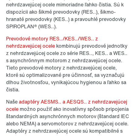
nehrdzavejúcej ocele mimoriadne ľahko čistia. Sú k
dispozícii ako šikmé prevodovky (RES..), šikmo-
hranaté prevodovky (KES..) a pravouhlé prevodovky
SPIROPLAN® (WES..).
Prevodové motory RES../KES../WES.. z
nehrdzavejúcej ocele
kombinujú prevodové jednotky
z nehrdzavejúcej ocele zo série RES.., KES.. a WES..
s asynchrónnym motorom z nehrdzavejúcej ocele.
Tieto prevodové motory z nehrdzavejúcej ocele,
ktoré sú optimalizované pre účinnosť, sa vyznačujú
dlhou životnosťou, vynikajúcou hygienou a ľahko sa
čistia.
Naše
adaptéry AESMS.. a AESQS.. z nehrdzavejúcej
ocele
možno použiť ako inovatívny spôsob pripojenia
štandardných asynchrónnych motorov (štandard IEC
alebo NEMA) a servomotorov z nehrdzavejúcej ocele.
Adaptéry z nehrdzavejúcej ocele sú kompatibilné s