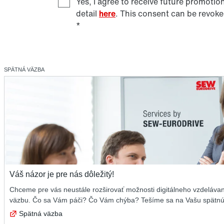
Yes, I agree to receive future promoti
detail
here
. This consent can be revoke
*
SPÄTNÁ VÄZBA
Váš názor je pre nás dôležitý!
Chceme pre vás neustále rozširovať možnosti digitálneho vzdelávan
väzbu. Čo sa Vám páči? Čo Vám chýba? Tešíme sa na Vašu spätn
Spätná väzba