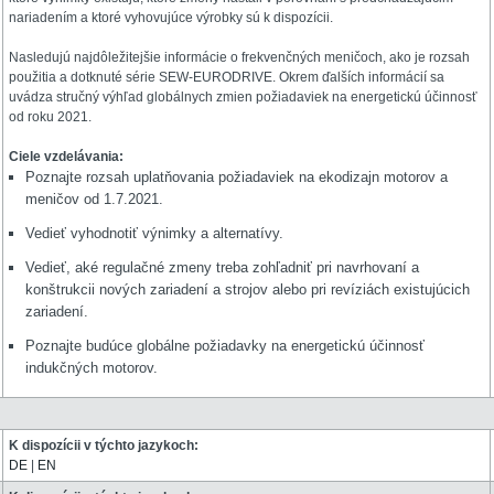
nariadením a ktoré vyhovujúce výrobky sú k dispozícii.
Nasledujú najdôležitejšie informácie o frekvenčných meničoch, ako je rozsah
použitia a dotknuté série SEW-EURODRIVE. Okrem ďalších informácií sa
uvádza stručný výhľad globálnych zmien požiadaviek na energetickú účinnosť
od roku 2021.
Ciele vzdelávania:
Poznajte rozsah uplatňovania požiadaviek na ekodizajn motorov a
meničov od 1.7.2021.
Vedieť vyhodnotiť výnimky a alternatívy.
Vedieť, aké regulačné zmeny treba zohľadniť pri navrhovaní a
konštrukcii nových zariadení a strojov alebo pri revíziách existujúcich
zariadení.
Poznajte budúce globálne požiadavky na energetickú účinnosť
indukčných motorov.
K dispozícii v týchto jazykoch:
DE
|
EN