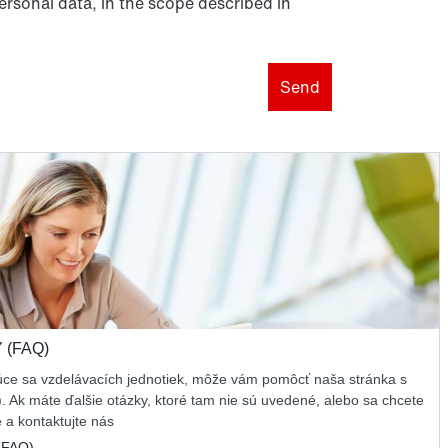
rsonal data, in the scope described in
Send
 (FAQ)
úce sa vzdelávacích jednotiek, môže vám pomôcť naša stránka s
 Ak máte ďalšie otázky, ktoré tam nie sú uvedené, alebo sa chcete
 a kontaktujte nás
(FAQ)