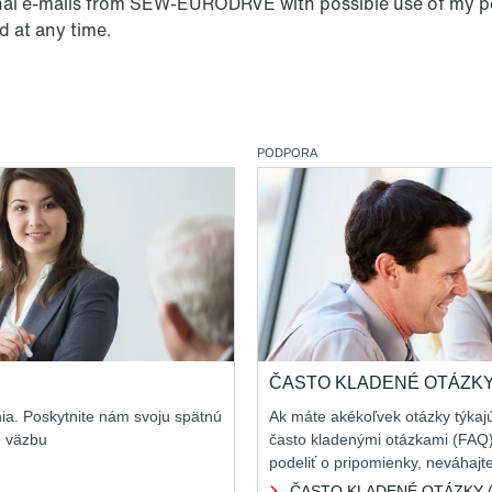
onal e-mails from SEW‑EURODRVE with possible use of my pe
d at any time.
PODPORA
ČASTO KLADENÉ OTÁZKY
ia. Poskytnite nám svoju spätnú
Ak máte akékoľvek otázky týkaj
ú väzbu
často kladenými otázkami (FAQ).
podeliť o pripomienky, neváhajte
ČASTO KLADENÉ OTÁZKY 