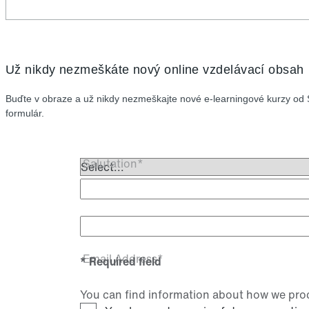
Už nikdy nezmeškáte nový online vzdelávací obsah
Buďte v obraze a už nikdy nezmeškajte nové e-learningové kurzy od 
formulár.
Salutation*
First Name
Email Address*
* Required field
You can find information about how we proc