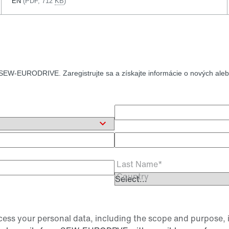
EN
(PDF, 712
KB
)
SEW-EURODRIVE. Zaregistrujte sa a získajte informácie o nových alebo
Academic Title
Last Name*
Country
ess your personal data, including the scope and purpose, 