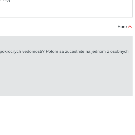
Hore
iac pokročilých vedomostí? Potom sa zúčastnite na jednom z osobných