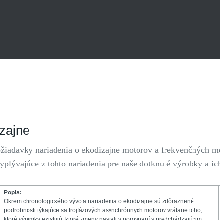
izajne
žiadavky nariadenia o ekodizajne motorov a frekvenčných m
plývajúce z tohto nariadenia pre naše dotknuté výrobky a ich
Popis:
Okrem chronologického vývoja nariadenia o ekodizajne sú zdôraznené
podrobnosti týkajúce sa trojfázových asynchrónnych motorov vrátane toho,
ktoré výnimky existujú, ktoré zmeny nastali v porovnaní s predchádzajúcim