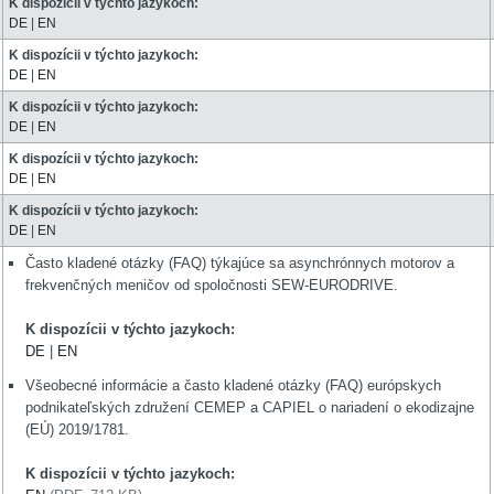
K dispozícii v týchto jazykoch:
DE
|
EN
K dispozícii v týchto jazykoch:
DE
|
EN
K dispozícii v týchto jazykoch:
DE
|
EN
K dispozícii v týchto jazykoch:
DE
|
EN
K dispozícii v týchto jazykoch:
DE
|
EN
Často kladené otázky (FAQ) týkajúce sa asynchrónnych motorov a
frekvenčných meničov od spoločnosti SEW-EURODRIVE.
K dispozícii v týchto jazykoch:
DE
|
EN
Všeobecné informácie a často kladené otázky (FAQ) európskych
podnikateľských združení CEMEP a CAPIEL o nariadení o ekodizajne
(EÚ) 2019/1781.
K dispozícii v týchto jazykoch: