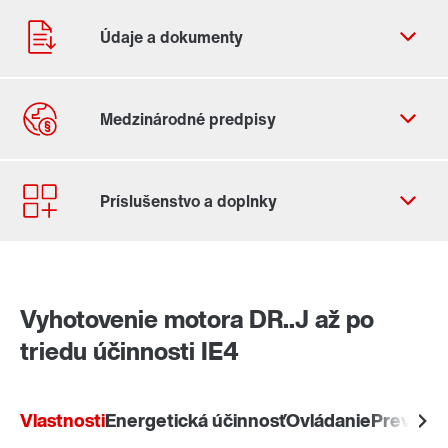
Kontaktný formulár
Celosvetové lokality
Vyhotovenie motora DR..J až po
triedu účinnosti IE4
Vlastnosti
Energetická účinnosť
Ovládanie
Prevádzk