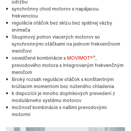
údržbu
synchrónny chod motorov s napájacou
frekvenciou
regulácia otáčok bez sklzu bez spätnej väzby
snímača
Skupinový pohon viacerých motorov so
synchronnými otáčkami na jednom frekvenčnom
meničovi
®
osvedčené kombinácie s
MOVIMOT®
,
prevodového motora s integrovaným frekvenčným
meničom
široký rozsah regulácie otáčok s konštantným
krútiacim momentom bez núteného chladenia
Darca
k dispozícii je mnoho doplnkových prevedení z
modulárneho systému motorov
možnosť kombinácie s našimi prevodovými
motormi