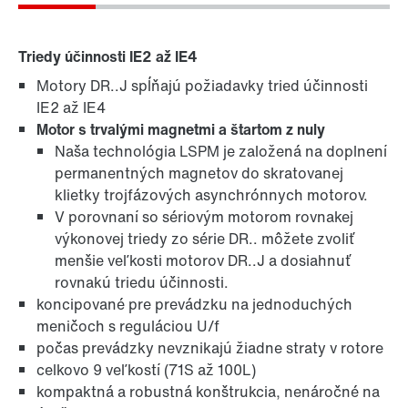
Triedy účinnosti IE2 až IE4
Motory DR..J spĺňajú požiadavky tried účinnosti
Brzdy a ovládanie bŕzd
IE2 až IE4
Motor s trvalými magnetmi a štartom z nuly
Naša technológia LSPM je založená na doplnení
permanentných magnetov do skratovanej
klietky trojfázových asynchrónnych motorov.
V porovnaní so sériovým motorom rovnakej
výkonovej triedy zo série DR.. môžete zvoliť
menšie veľkosti motorov DR..J a dosiahnuť
rovnakú triedu účinnosti.
koncipované pre prevádzku na jednoduchých
meničoch s reguláciou U/f
počas prevádzky nevznikajú žiadne straty v rotore
celkovo 9 veľkostí (71S až 100L)
kompaktná a robustná konštrukcia, nenáročné na
Povrchová a antikorózna ochrana