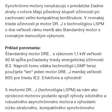
Synchrónne motory nevykazujú v prevádzke žiadne
straty v rotore.Majú pôsobivý stupeň účinnosti pri
zachovaní veľmi kompaktnej konštrukcie. V rovnakej
triede účinnosti je motor DR..J s technológiou LSPM
o dve veľkosti rámu menší ako štandardný motor s
rovnakým menovitým výkonom.
Príklad porovnania:
Štandardný motor DRE.. s výkonom 1,1 kW veľkosti
90 M spĺňa požiadavky triedy energetickej účinnosti
IE2. Naproti tomu vďaka technológii LSMP teraz
použijete "len" jeden motor DRE..J menšej veľkosti
80S pre triedu IE2. Efektívne a výhodné!
S motormi DR...J (technológia LSPM) sa nám ako
výrobcovi motorov podarilo spojiť výhody odolného a
robustného asynchrónneho motora s výhodami
nízko-stratového, kompaktného synchrónneho