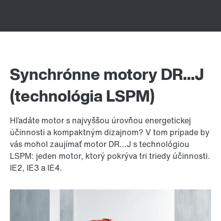
Synchrónne motory DR...J
(technológia LSPM)
Hľadáte motor s najvyššou úrovňou energetickej
účinnosti a kompaktným dizajnom? V tom prípade by
vás mohol zaujímať motor DR...J s technológiou
LSPM: jeden motor, ktorý pokrýva tri triedy účinnosti.
IE2, IE3 a IE4.